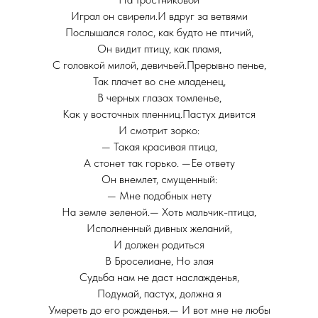
Играл он свирели.И вдруг за ветвями
Послышался голос, как будто не птичий,
Он видит птицу, как пламя,
С головкой милой, девичьей.Прерывно пенье,
Так плачет во сне младенец,
В черных глазах томленье,
Как у восточных пленниц.Пастух дивится
И смотрит зорко:
— Такая красивая птица,
А стонет так горько. —Ее ответу
Он внемлет, смущенный:
— Мне подобных нету
На земле зеленой.— Хоть мальчик-птица,
Исполненный дивных желаний,
И должен родиться
В Броселиане, Но злая
Судьба нам не даст наслажденья,
Подумай, пастух, должна я
Умереть до его рожденья.— И вот мне не любы