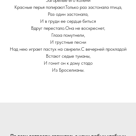
Загорелые его колени
Красные перья попирают.Только раз застонала птица,
Раз один застонала,
И в груди ее сердце биться
Вдруг перестало.Она не воскреснет,
Глаза помутнели,
И грустные песни
Над нею играет пастух на свирели.С вечерней прохладой
Встают седые туманы,
И гонит он к дому стадо
Из Броселианы.
По всем вопросам свяжитесь с нами любым удобным