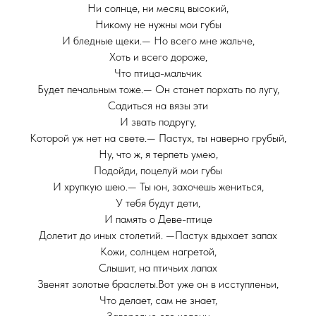
Ни солнце, ни месяц высокий,
Никому не нужны мои губы
И бледные щеки.— Но всего мне жальче,
Хоть и всего дороже,
Что птица-мальчик
Будет печальным тоже.— Он станет порхать по лугу,
Садиться на вязы эти
И звать подругу,
Которой уж нет на свете.— Пастух, ты наверно грубый,
Ну, что ж, я терпеть умею,
Подойди, поцелуй мои губы
И хрупкую шею.— Ты юн, захочешь жениться,
У тебя будут дети,
И память о Деве-птице
Долетит до иных столетий. —Пастух вдыхает запах
Кожи, солнцем нагретой,
Слышит, на птичьих лапах
Звенят золотые браслеты.Вот уже он в исступленьи,
Что делает, сам не знает,