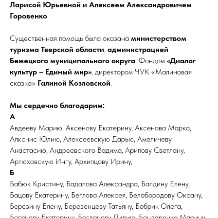
Ларисой Юрьевной и Алексеем Александровичем
Горовенко
.
Существенная помощь была оказана
министерством
туризма Тверской области
,
администрацией
Бежецкого муниципального округа
, Фондом
«Диалог
культур – Единый мир»
, директором ЧУК «Малиновая
сказка»
Галиной Козловской
.
Мы сердечно благодарим:
А
Авдееву Марию, Аксенову Екатерину, Аксенова Марка,
Алкснис Юлию, Алексеевскую Дарью, Амеличеву
Анастасию, Андреевского Вадима, Арипову Светлану,
Артюховскую Ингу, Архипцову Ирину,
Б
Бабюк Кристину, Бадалова Александра, Балдину Елену,
Бацову Екатерину, Беглова Алексея, Белобородову Оксану,
Березину Елену, Березенцеву Татьяну, Бобрик Олега,
Боганову Екатерину, Богданову Лидию, Бондаренко Марину,