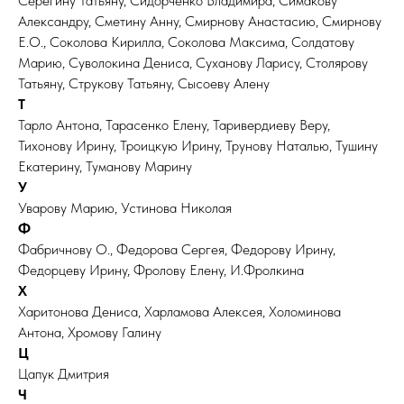
Серегину Татьяну, Сидорченко Владимира, Симакову
Александру, Сметину Анну, Смирнову Анастасию, Смирнову
Е.О., Соколова Кирилла, Соколова Максима, Солдатову
Марию, Суволокина Дениса, Суханову Ларису, Столярову
Татьяну, Струкову Татьяну, Сысоеву Алену
Т
Тарло Антона, Тарасенко Елену, Таривердиеву Веру,
Тихонову Ирину, Троицкую Ирину, Трунову Наталью, Тушину
Екатерину, Туманову Марину
У
Уварову Марию, Устинова Николая
Ф
Фабричнову О., Федорова Сергея, Федорову Ирину,
Федорцеву Ирину, Фролову Елену, И.Фролкина
Х
Харитонова Дениса, Харламова Алексея, Холоминова
Антона, Хромову Галину
Ц
Цапук Дмитрия
Ч