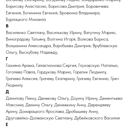
Борисову Анастасию, Борисова Дмитрия, Боровичева
Евгения, Бочинина Евгения, Бровкина Владимира,
Бурлацкого Михаила
В
Василенко Светлану, Василькову Ирину, Ватутину Марию,
Виноградову Татьяну, Волгина Игоря, Волкова Бориса,
Волшанина Александра, Воробьева Дмитрия, Врублевскую
Ольгу, Выскубову Надежду,
Г
Газияна Арама, Галактионова Сергея, Глуховскую Наталью,
Гоголева Павла, Гордукову Марию, Горелик Людмилу,
Грачева Алексея, Грачеву Екатерину, Грачеву Евгению, Греч
Людмилу
Д
Данилову Лекку, Движкову Ольгу, Дзуину Ирину, Дементьева
Максима, Демину Ольгу, Денежкину Анну, Дерендяеву
Арину, Домарацкого Ярослава, Дробышеву Анну,
Друговейко-Должанскую Светлану, Дубейковского Василия
Е