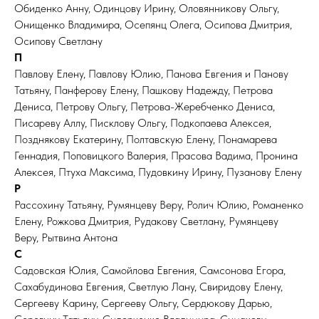
Обиденко Анну, Одинцову Ирину, Оловянникову Ольгу,
Онищенко Владимира, Осепянц Олега, Осипова Дмитрия,
Осипову Светлану
П
Павлову Елену, Павлову Юлию, Панова Евгения и Панову
Татьяну, Панферову Елену, Пашкову Надежду, Петрова
Дениса, Петрову Ольгу, Петрова-Жеребченко Дениса,
Писареву Аллу, Писклову Ольгу, Подкопаева Алексея,
Позднякову Екатерину, Полтавскую Елену, Понамарева
Геннадия, Поповицкого Валерия, Прасова Вадима, Пронина
Алексея, Птуха Максима, Пудовкину Ирину, Пузанову Елену
Р
Рассохину Татьяну, Румянцеву Веру, Ролич Юлию, Романенко
Елену, Рожкова Дмитрия, Рудакову Светлану, Румянцеву
Веру, Рытвина Антона
С
Садовская Юлия, Самойлова Евгения, Самсонова Егора,
Сахабудинова Евгения, Светлую Лану, Свиридову Елену,
Сергееву Карину, Сергееву Ольгу, Сердюкову Дарью,