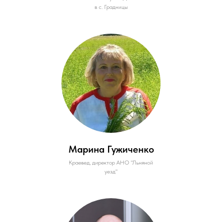
в с. Градницы
Марина Гужиченко
Краевед, директор АНО "Льняной
уезд"