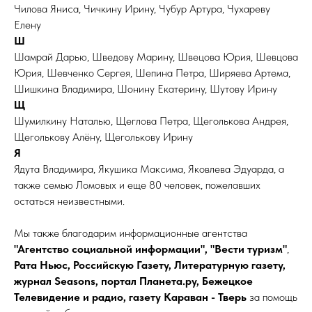
Чилова Яниса, Чичкину Ирину, Чубур Артура, Чухареву
Елену
Ш
Шамрай Дарью, Шведову Марину, Швецова Юрия, Шевцова
Юрия, Шевченко Сергея, Шепина Петра, Ширяева Артема,
Шишкина Владимира, Шонину Екатерину, Шутову Ирину
Щ
Шумилкину Наталью, Щеглова Петра, Щеголькова Андрея,
Щеголькову Алёну, Щеголькову Ирину
Я
Ядута Владимира, Якушика Максима, Яковлева Эдуарда, а
также семью Ломовых и еще 80 человек, пожелавших
остаться неизвестными.
Мы также благодарим информационные агентства
"Агентство социальной информации", "Вести туризм"
,
Рата Ньюс, Российскую Газету, Литературную газету,
журнал Seasons, портал Планета.ру, Бежецкое
Телевидение и радио, газету Караван - Тверь
за помощь