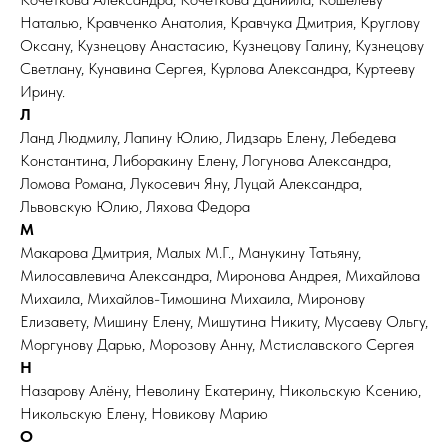
Наталью, Кравченко Анатолия, Кравчука Дмитрия, Круглову
Оксану, Кузнецову Анастасию, Кузнецову Галину, Кузнецову
Светлану, Кунавина Сергея, Курлова Александра, Куртееву
Ирину.
Л
Ланд Людмилу, Лапину Юлию, Лидзарь Елену, Лебедева
Константина, Либоракину Елену, Логунова Александра,
Ломова Романа, Лукосевич Яну, Луцай Александра,
Львовскую Юлию, Ляхова Федора
М
Макарова Дмитрия, Малых М.Г., Манукину Татьяну,
Милосавлевича Александра, Миронова Андрея, Михайлова
Михаила, Михайлов-Тимошина Михаила, Миронову
Елизавету, Мишину Елену, Мишутина Никиту, Мусаеву Ольгу,
Моргунову Дарью, Морозову Анну, Мстиславского Сергея
Н
Назарову Алёну, Неволину Екатерину, Никольскую Ксению,
Никольскую Елену, Новикову Марию
О