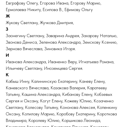
Евграфову Олегу, Егорова Ивана, Егорову Марию,
Ермолаева Никиту, Есипова В., Ефимову Ольгу
Ж
Жукову Светлану, Жучкова Дмитрия,
З
Заонегину Светлану, Заварина Андрея, Захарову Наталью,
Звонова Дениса, Зеленова Александра, Земскову Ксению,
Зернова Вячеслава, Зиновика Игоря.
И
Иванова Александра, Иваненко Веру, Игнатьева Романа,
Ильичеву Светлану, Иноземцева Сергея.
К
Кабыш Инну, Калининскую Екатерину, Каневу Елену,
Каневского Вячеслава, Казакова Валерия, Каратееву
Татьяну, Кашина Александра, Кибанову Елену, Кобзевых
Сергея и Оксану, Когут Елену, Кожеву Юлию, Козаченко
Светлану, Колесову Татьяну, Кононова Алексея, Копенкину
Оксану, Копилову Марию, Коробову Екатерину, Короткова
Владимира, Королеву Юлию, Коршикова Леонида,
Кочеткова Александра, Кочеткова Даниила, Кошелеву