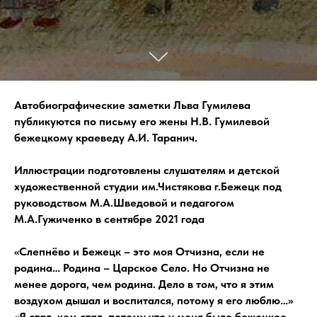
Автобиографические заметки Льва Гумилева
публикуются по письму его жены Н.В. Гумилевой
бежецкому краеведу А.И. Таранич.
Иллюстрации подготовлены слушателям и детской
художественной студии им.Чистякова г.Бежецк под
руководством М.А.Шведовой и педагогом
М.А.Гужиченко в сентябре 2021 года
«Слепнёво и Бежецк – это моя Отчизна, если не
родина… Родина – Царское Село. Но Отчизна не
менее дорога, чем родина. Дело в том, что я этим
воздухом дышал и воспитался, потому я его люблю…»
«Я стал, кем стал, потому что у меня было бежецкое