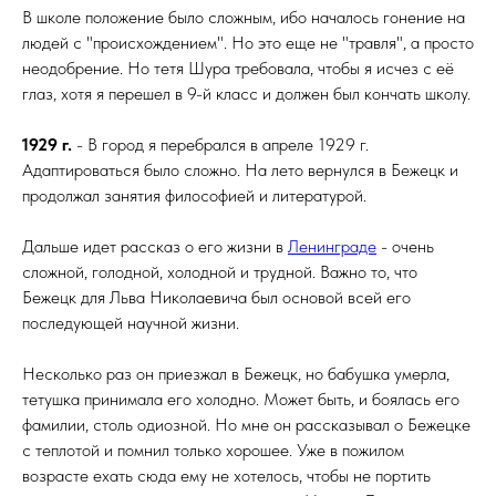
В школе положение было сложным, ибо началось гонение на
людей с "происхождением". Но это еще не "травля", а просто
неодобрение. Но тетя Шура требовала, чтобы я исчез с её
глаз, хотя я перешел в 9-й класс и должен был кончать школу.
1929 г.
- В город я перебрался в апреле 1929 г.
Адаптироваться было сложно. На лето вернулся в Бежецк и
продолжал занятия философией и литературой.
Дальше идет рассказ о его жизни в
Ленинграде
- очень
сложной, голодной, холодной и трудной. Важно то, что
Бежецк для Льва Николаевича был основой всей его
последующей научной жизни.
Несколько раз он приезжал в Бежецк, но бабушка умерла,
тетушка принимала его холодно. Может быть, и боялась его
фамилии, столь одиозной. Но мне он рассказывал о Бежецке
с теплотой и помнил только хорошее. Уже в пожилом
возрасте ехать сюда ему не хотелось, чтобы не портить