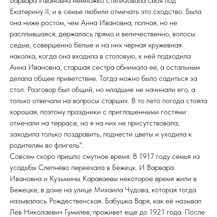
Варвара Ивановна немножко стилизовала себя под
Екатерину II, и в семье любили отмечать это сходство. Была
она ниже ростом, чем Анна Ивановна, полная, но не
расплывшаяся, держалась прямо и величественно, волосы
седые, совершенно белые и на них чёрная кружевная
наколка, когда она входила в столовую, к ней подходила
Анна Ивановна, старшая сестра обнимала ее, а остальным
делала общее приветствие. Тогда можно было садиться за
стол. Разговор был общий, но младшие не начинали его, а
только отвечали на вопросы старших. В то лето погода стояла
хорошая, поэтому праздники с приглашенными гостями
отмечали на террасе, но я на них не присутствовала,
заходила только поздравить, поднести цветы и уходила к
родителям во флигель".
Совсем скоро пришло смутное время. В 1917 году семья из
усадьбы Слепнёво переехала в Бежецк. И Варвара
Ивановна и Кузьмины Караваевы некоторое время жили в
Бежецке, в доме на улице Михаила Чудова, которая тогда
называлась Рождественская. Бабушка Варя, как её называл
Лев Николаевич Гумилев, проживет еще до 1921 года. После