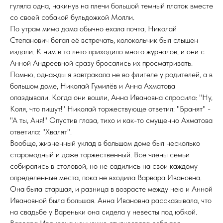
гуляла одна, накинув на плечи большой темный платок вместе
со своей собакой бульдожкой Молли.
По утрам мимо дома обычно ехала почта, Николай
Степанович бегал её встречать, колокольчик был слышен
издали. К ним в то лето приходило много журналов, и они с
Анной Андреевной сразу бросались их просматривать.
Помню, однажды я завтракала не во флигеле у родителей, а в
большом доме, Николай Гумилёв и Анна Ахматова
опаздывали. Когда они вошли, Анна Ивановна спросила: "Ну,
Коля, что пишут!" Николай торжествующе ответил: "Бранят" -
"А ты, Аня!" Опустив глаза, тихо и как-то смущенно Ахматова
ответила: "Хвалят".
Вообще, жизненный уклад в большом доме был несколько
старомодный и даже торжественный. Все члены семьи
собирались в столовой, но не садились на свои каждому
определенные места, пока не входила Варвара Ивановна.
Она была старшая, и разница в возрасте между нею и Анной
Ивановной была большая. Анна Ивановна рассказывала, что
на свадьбе у Вареньки она сидела у невесты под юбкой.