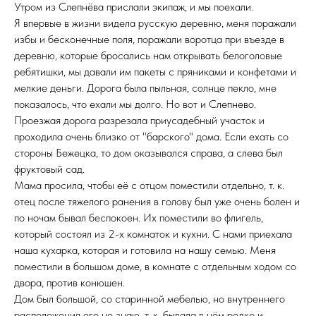
Утром из Слепнёва прислали экипаж, и мы поехали.
Я впервые в жизни видела русскую деревню, меня поражали
избы и бесконечные поля, поражали воротца при въезде в
деревню, которые бросались нам открывать белоголовые
ребятишки, мы давали им пакеты с пряниками и конфетами и
мелкие деньги. Дорога была пыльная, солнце пекло, мне
показалось, что ехали мы долго. Но вот и Слепнево.
Проезжая дорога разрезала приусадебный участок и
проходила очень близко от "барского" дома. Если ехать со
стороны Бежецка, то дом оказывался справа, а слева был
фруктовый сад.
Мама просила, чтобы её с отцом поместили отдельно, т. к.
отец после тяжелого ранения в голову был уже очень болен и
по ночам бывал беспокоен. Их поместили во флигель,
который состоял из 2-х комнаток и кухни. С нами приехала
наша кухарка, которая и готовила на нашу семью. Меня
поместили в большом доме, в комнате с отдельным ходом со
двора, против конюшен.
Дом был большой, со старинной мебелью, но внутреннего
расположения его не знаю, т. к. бывала в нём редко и,