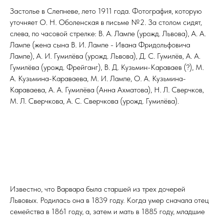
Застолье в Слепневе, лето 1911 года. Фотография, которую
уточняет О. Н. Оболенская в письме №2. За столом сидят,
слева, по часовой стрелке: В. А. Лампе (урожд. Львова), А. А.
Лампе (жена сына В. И. Лампе - Ивана Фридольфовича
Лампе), А. И. Гумилёва (урожд. Львова), Д. С. Гумилёв, А. А.
Гумилёва (урожд. Фрейганг), В. Д. Кузьмин-Караваев (?), М.
А. Кузьмина-Караваева, М. И. Лампе, О. А. Кузьмина-
Караваева, А. А. Гумилёва (Анна Ахматова), Н. Л. Сверчков,
М. Л. Сверчкова, А. С. Сверчкова (урожд. Гумилёва).
Известно, что Варвара была старшей из трех дочерей
Львовых. Родилась она в 1839 году. Когда умер сначала отец
семейства в 1861 году, а, затем и мать в 1885 году, младшие