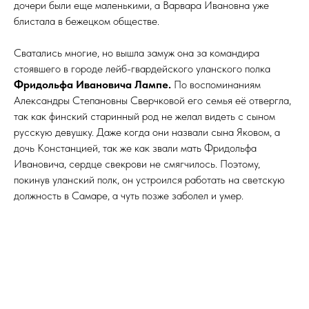
дочери были еще маленькими, а Варвара Ивановна уже
блистала в бежецком обществе.
Сватались многие, но вышла замуж она за командира
стоявшего в городе лейб-гвардейского уланского полка
Фридольфа Ивановича Лампе.
По воспоминаниям
Александры Степановны Сверчковой его семья её отвергла,
так как финский старинный род не желал видеть с сыном
русскую девушку. Даже когда они назвали сына Яковом, а
дочь Констанцией, так же как звали мать Фридольфа
Ивановича, сердце свекрови не смягчилось. Поэтому,
покинув уланский полк, он устроился работать на светскую
должность в Самаре, а чуть позже заболел и умер.