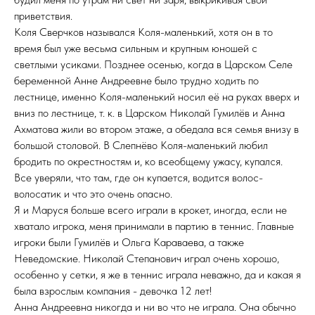
приветствия.
Коля Сверчков назывался Коля-маленький, хотя он в то
время был уже весьма сильным и крупным юношей с
светлыми усиками. Позднее осенью, когда в Царском Селе
беременной Анне Андреевне было трудно ходить по
лестнице, именно Коля-маленький носил её на руках вверх и
вниз по лестнице, т. к. в Царском Николай Гумилёв и Анна
Ахматова жили во втором этаже, а обедала вся семья внизу в
большой столовой. В Слепнёво Коля-маленький любил
бродить по окрестностям и, ко всеобщему ужасу, купался.
Все уверяли, что там, где он купается, водится волос-
волосатик и что это очень опасно.
Я и Маруся больше всего играли в крокет, иногда, если не
хватало игрока, меня принимали в партию в теннис. Главные
игроки были Гумилёв и Ольга Караваева, а также
Неведомские. Николай Степанович играл очень хорошо,
особенно у сетки, я же в теннис играла неважно, да и какая я
была взрослым компания - девочка 12 лет!
Анна Андреевна никогда и ни во что не играла. Она обычно