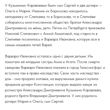
У Кузьминых-Караваевых были сын Сергей и две дочери —
Ольга и Мария. Имение их Борисково находилось
неподалеку от Слепнева; то в Борискове, то в Слепнёве
собиралось многочисленное общество: братья Александра
Дмитриевича, их жёны, дети. Летом из Петербурга приезжали
Николай Степанович с Анной Ахматовой, под старость в
Слепнёве поселилась и Варвара Ивановна, которую все в
семье называли тетей Варей.
Варвара Ивановна осталась одна с двумя детьми. Им
помогали её младшие сестры Анна и Агата. После смерти
свекрови Варвара Ивановна поехала в город Гельсингфорс и
вступила там в права наследства. Свою часть наследства -
дом - она продала золовке, на вырученные деньги купила
приданое дочери Констанции, которую выдала замуж за
ротмистра Александра Дмитриевича Кузьмина-Караваева,
родного брата Владимира Дмитриевича. У них родились
дочери Мария и Ольга, сын Сергей.