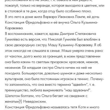
пожалуй, только на веранде, которая выходила в цветник, или
в столовой в те дни, когда отцу было особенно плохо.
В это лето в доме жила Варвара Ивановна Лампе, её дочь
Констанция Фридольфовна и её внучка Ольга Кузьмина-
Караваева.
В воспоминаниях, кажется, вдовы Дмитрия Степановича
Гумилёва есть версия, что Николай Гумилёв был влюблен в
свою двоюродную сестру Машу Кузьмину-Караваеву. Я об
этом никогда не слышала в семье. Маша умерла очень рано
от чахотки, долго жила за границей, в моем представлении
она была каким-то светлым призраком: красивая, нежная,
неземная. Её младшая сестра Ольга ничем на неё не
походила. Большеротая, довольно шумная и даже несколько
вульгарная, она была постоянным игроком в теннис. Почему-
то запомнилось, что она вместо термина "адвейнч", т. е.
преимущество, любила выкрикивать "наш адуваныч!".
Шепотом болтали, что Ольга бегает на свидания с
женатым)!) Неведомским.
Констанция Фридольфовна называлась тетя Котя и много