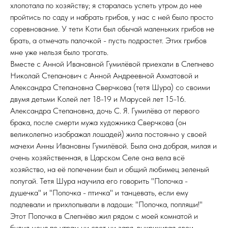
хлопотала по хозяйству; я старалась успеть утром до нее
пройтись по саду и набрать грибов, у нас с ней было просто
соревнование. У тети Коти был обычай маленьких грибов не
брать, а отмечать палочкой - пусть подрастет. Этих грибов
мне уже нельзя было трогать.
Вместе с Анной Ивановной Гумилёвой приехали в Слепнево
Николай Степанович с Анной Андреевной Ахматовой и
Александра Степановна Сверчкова (тетя Шура) со своими
двумя детьми Колей лет 18-19 и Марусей лет 15-16.
Александра Степановна, дочь С. Я. Гумилёва от первого
брака, после смерти мужа художника Сверчкова (он
великолепно изображал лошадей) жила постоянно у своей
мачехи Анны Ивановны Гумилёвой. Была она добрая, милая и
очень хозяйственная, в Царском Селе она вела всё
хозяйство, на её попечении был и общий любимец зеленый
попугай. Тетя Шура научила его говорить "Попочка -
душечка" и "Попочка - птичка" и танцевать, если ему
подпевали и прихлопывали в ладоши: "Попочка, попляши!"
Этот Попочка в Слепнёво жил рядом с моей комнатой и
будил меня по утрам ни свет ни заря, выкрикивая свои