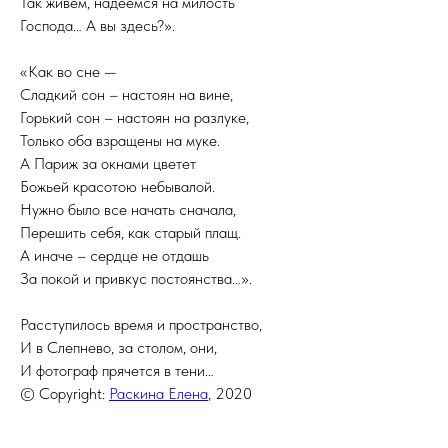
Так живем, надеемся на милость
Господа… А вы здесь?».
«Как во сне —
Сладкий сон – настоян на вине,
Горький сон – настоян на разлуке,
Только оба взращены на муке.
А Париж за окнами цветет
Божьей красотою небывалой.
Нужно было все начать сначала,
Перешить себя, как старый плащ.
А иначе – сердце не отдашь
За покой и привкус постоянства…».
Расступилось время и пространство,
И в Слепнево, за столом, они,
И фотограф прячется в тени…
© Copyright:
Раскина Елена
, 2020