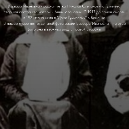
Варвара Ивановна - родная тетка Николая Степановича Гумилёва,
старшая сестра его матери - Анны Ивановны. С 1917 до самой смерти
в 1921 г она жила в "Доме Гумилёвых" в Бежецке.
В нашем музее нет отдельной фотографии Варвары Ивановны - на этом
фото она в верхнем ряду с правой стороны.