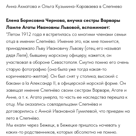
Анна Ахматова и Ольга Кузьмина-Караваева в Слепнево
Елена Борисовна Чернова, внучка сестры Варвары
Лампе Агаты Ивановны Львовой, вспоминает:
"Летом 1912 года я встретилась со многими членами семьи
отца в имении Слепнёво. Имение это, как мне помнится,
принадлежало Льву Ивановичу Львову (отец его называл
дядя Леля), бывшему морскому офицеру; кажется, он
участвовал в обороне Севастополя. Смутно помню его очень
старую фотографию (она была уже тогда какая-то
коричневато-желтая). Он был снят у столика; высокий с
баками а lа Александр II, в офицерской морской форме. Он
завещал имение Слепнёво своим сестрам Варваре, Агате и
Анне, а т. к. Агата умерла, то часть ее наследства перешла к
отцу. Мы оказались совладельцами Слепнёва и
договорились с Анной Ивановной Гумилевой, что приедем на
лето в Слепнёво.
Мы ехали через Бежецк, в Бежецке пришлось ночевать у
каких-то родственников, которых абсолютно не помню.