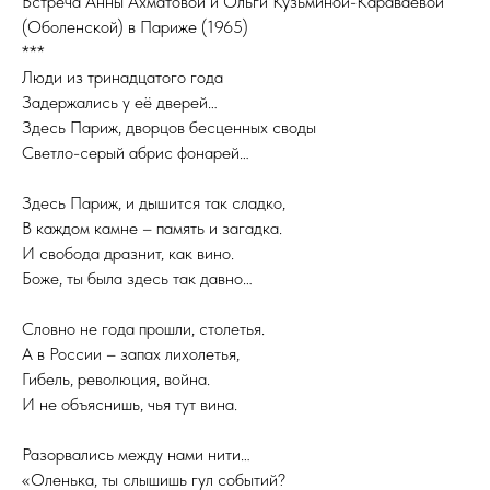
Встреча Анны Ахматовой и Ольги Кузьминой-Караваевой
(Оболенской) в Париже (1965)
***
Люди из тринадцатого года
Задержались у её дверей…
Здесь Париж, дворцов бесценных своды
Светло-серый абрис фонарей…
Здесь Париж, и дышится так сладко,
В каждом камне – память и загадка.
И свобода дразнит, как вино.
Боже, ты была здесь так давно…
Словно не года прошли, столетья.
А в России – запах лихолетья,
Гибель, революция, война.
И не объяснишь, чья тут вина.
Разорвались между нами нити…
«Оленька, ты слышишь гул событий?