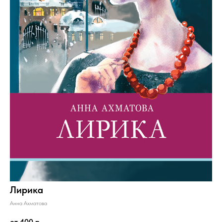
Лирика
Анна Ахматова
от 400
р.