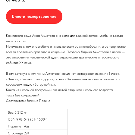
Внести пожертвование
Как писала сама Анна Ахматова она жила для великой земной любви и всегда
пела об этом.
Но вместе с тем она любила и жизнь во всем ее многообразии, а ее творчество
всегда предельно правдиво и искренне. Поэтому Лирика Ахматовой в целом —
это откровения человеческой души, отразившие трагические и героические
события ХХ века.
В эту детскую книгу Анны Ахматовой вошли стихотворения из книг «Вечер»,
«Четки», «Белая стая» и других, поэма «Реквием», циклы стихов о войне: «В
сороковом году», «Ветер войны».
Книга из школьной программы для детей старшего школьного возраста.
Текст без сокращений
Составитель: Евгения Позина
Вес 0,312 кг
ISBN 978-5-9951-4600-1
Переплет 7бц
Страницы 224