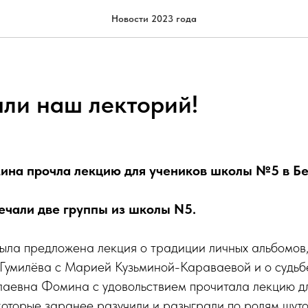
Новости 2023 года
ли наш лекторий!
ина прочла лекцию для учеников школы №5 в Б
ечали две группы из школы N5.
ыла предложена лекция о традиции личных альбомов,
Гумилёва с Марией Кузьминой-Караваевой и о судьбе
аевна Фомина с удовольствием прочитала лекцию дл
которые заранее разучили и разыграли по ролям шут