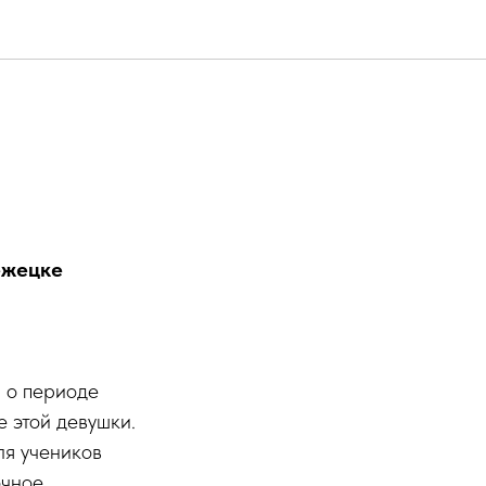
ежецке
 о периоде
 этой девушки.
я учеников
очное