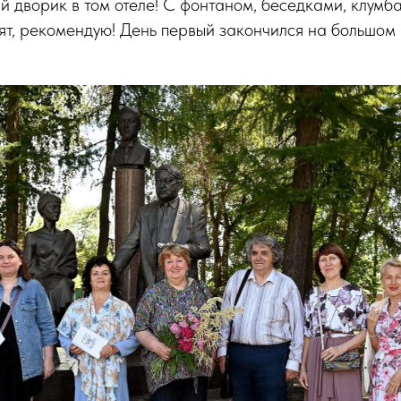
й дворик в том отеле! С фонтаном, беседками, клумб
ят, рекомендую! День первый закончился на большом 