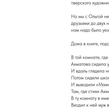
тверского художн
Но мы с Ольгой не
друзьями до двух 
нам надо было уез
Дома в книге, по
В той комнате, где
Ахматова сидела 
И вдаль глядела н
Потом сидели шко
И выводили «Мама
Там, где стихи Ах
В ту комнату в им
Входил к ней муж 