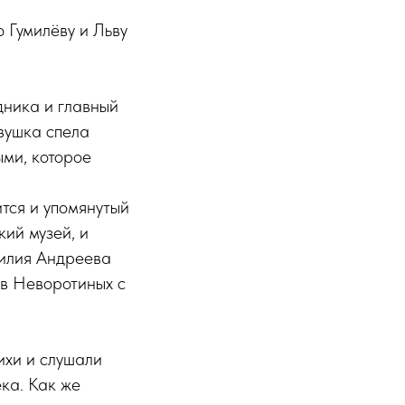
 Гумилёву и Льву
дника и главный
вушка спела
ыми, которое
ится и упомянутый
ий музей, и
силия Андреева
ов Неворотиных с
ихи и слушали
ека. Как же