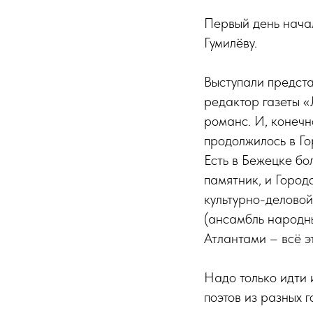
Первый день начал
Гумилёву.
Выступали предст
редактор газеты 
романс. И, конечн
продолжилось в Го
Есть в Бежецке бо
памятник, и Город
культурно-делово
(ансамбль народны
Атлантами – всё эт
Надо только идти 
поэтов из разных 