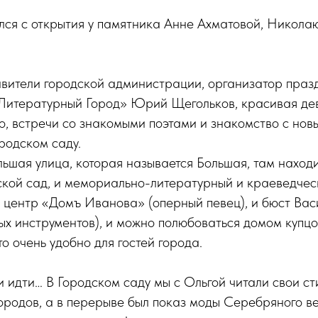
ся с открытия у памятника Анне Ахматовой, Николаю
авители городской администрации, организатор праз
«Литературный Город» Юрий Щегольков, красивая де
о, встречи со знакомыми поэтами и знакомство с нов
родском саду.
льшая улица, которая называется Большая, там наход
ской сад, и мемориально-литературный и краеведческ
й центр «Домъ Иванова» (оперный певец), и бюст Ва
х инструментов), и можно полюбоваться домом купц
о очень удобно для гостей города.
и идти… В Городском саду мы с Ольгой читали свои ст
городов, а в перерыве был показ моды Серебряного в