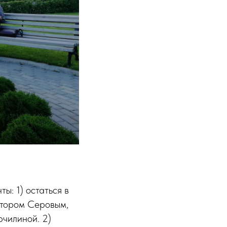
ы: 1) остаться в
ктором Серовым,
рчилиной. 2)