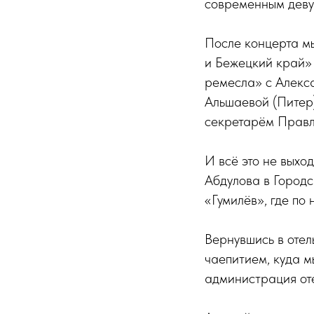
современным девуш
После концерта м
и Бежецкий край» 
ремесла» с Алекс
Альшаевой (Питер)
секретарём Правл
И всё это не выхо
Абдулова в Городс
«Гумилёв», где по
Вернувшись в отел
чаепитием, куда м
администрация от