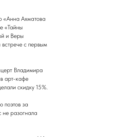
ию «Анна Ахматова
ре «Тайны
ой и Веры
й встрече с первым
онцерт Владимира
 в арт-кафе
делали скидку 15%.
ю поэтов за
с не разогнала