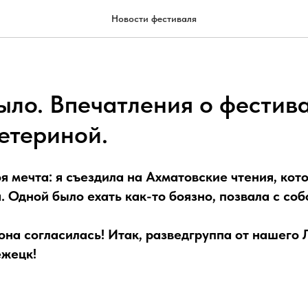
Новости фестиваля
было. Впечатления о фестив
етериной.
я мечта: я съездила на Ахматовские чтения, кот
. Одной было ехать как-то боязно, позвала с со
 она согласилась! Итак, разведгруппа от нашего
ежецк!