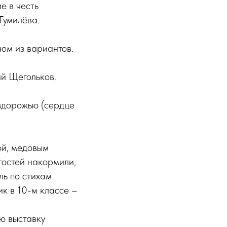
е в честь
Гумилёва.
ном из вариантов.
ий Щегольков.
ездорожью (сердце
ой, медовым
гостей накормили,
ль по стихам
к в 10-м классе –
ю выставку