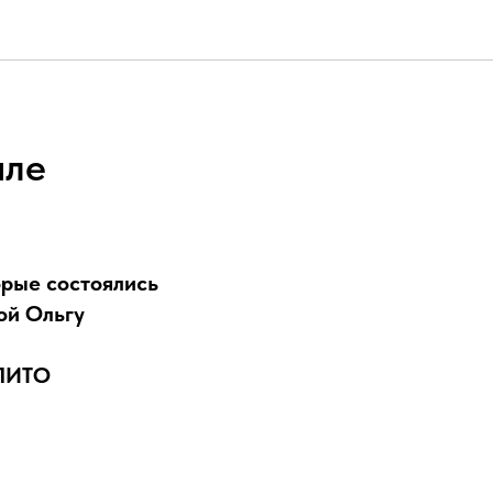
але
орые состоялись
бой Ольгу
 ЛИТО