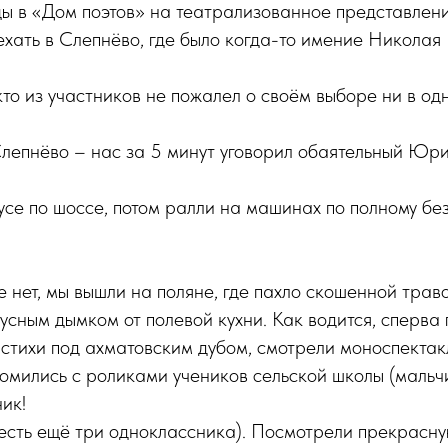
ы в «Дом поэтов» на театрализованное представлени
ехать в Слепнёво, где было когда-то имение Николая 
кто из участников не пожалел о своём выборе ни в од
лепнёво – нас за 5 минут уговорил обаятельный Юр
се по шоссе, потом ралли на машинах по полному б
 нет, мы вышли на поляне, где пахло скошенной трав
усным дымком от полевой кухни. Как водится, сперва 
 стихи под ахматовским дубом, смотрели моноспектак
омились с роликами учеников сельской школы (мальчи
ик!
 есть ещё три одноклассника). Посмотрели прекрасну