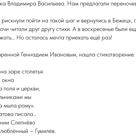
ика Владимира Васильева. Нам предлагали переночев
 рискнули пойти на такой шаг и вернулись в Бежецк, г
ночи читали друг другу стихи. А в воскресенье были е
жать… Но осталась мечта приехать ещё раз!
даренной Геннадием Ивановым, нашла стихотворение:
 на заре столетья
у окна
а поля и церкви,
льниками мы
 мыла раму».
матова писала…
ении Слепнёво
влюблённый – Гумилёв.