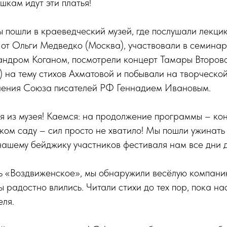
кам идут эти платья!
ы пошли в краеведческий музей, где послушали лекц
от Ольги Медведко (Москва), участвовали в семина
андром Коганом, посмотрели концерт Тамары Второв
 на тему стихов Ахматовой и побывали на творческо
ения Союза писателей РФ Геннадием Ивановым.
дя из музея! Каемся: на продолжение программы – к
ком саду – сил просто не хватило! Мы пошли ужинать
 нашему бейджику участников фестиваля нам все дни 
ь «Воздвиженское», мы обнаружили весёлую компани
ы радостно влились. Читали стихи до тех пор, пока на
еля.