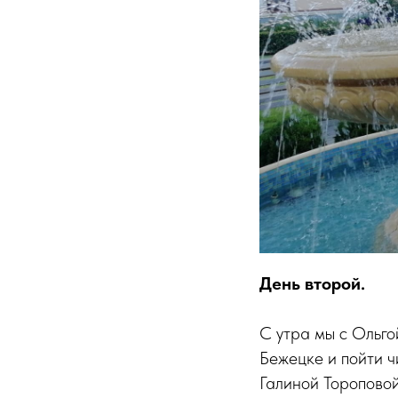
День второй.
С утра мы с Ольго
Бежецке и пойти ч
Галиной Тороповой