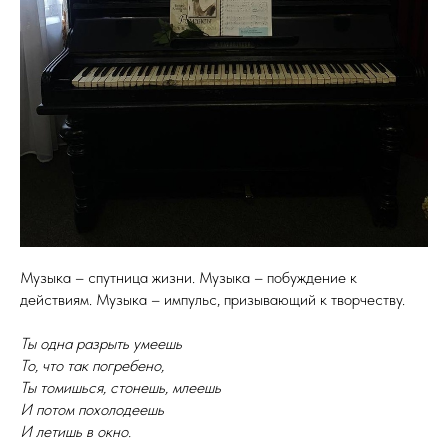
Музыка – спутница жизни. Музыка – побуждение к
действиям. Музыка – импульс, призывающий к творчеству.
Ты одна разрыть умеешь
То, что так погребено,
Ты томишься, стонешь, млеешь
И потом похолодеешь
И летишь в окно.