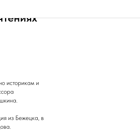
чтениях
но историкам и
ссора
ушкина.
ия из Бежецка, в
ова.