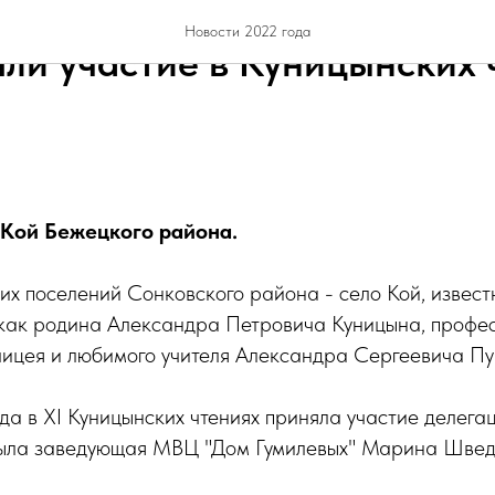
Новости 2022 года
ли участие в Куницынских 
 Кой Бежецкого района.
х поселений Сонковского района - село Кой, извест
как родина Александра Петровича Куницына, профе
лицея и любимого учителя Александра Сергеевича П
да в ХI Куницынских чтениях приняла участие делегац
была заведующая МВЦ "Дом Гумилевых" Марина Швед