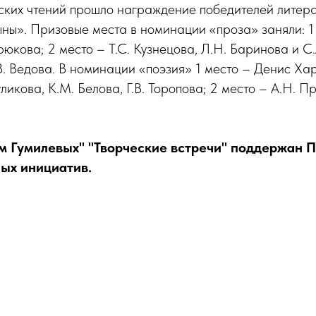
ских чтений прошло награждение победителей литера
ны». Призовые места в номинации «проза» заняли: 1 
рюкова; 2 место – Т.С. Кузнецова, Л.Н. Баринова и С.
.В. Ведова. В номинации «поэзия» 1 место – Денис Ха
ликова, К.М. Белова, Г.В. Торопова; 2 место – А.Н. П
 Гумилевых" "Творческие встречи" поддержан 
ых инициатив.