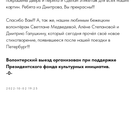
покрашены дверь и перила и сделан этикетаж для всех наших
картин. Ребята из Дмитрова, Вы прекрасны!!!
Спасибо Вам!!! А, так же, нашим любимым бежецким
волонтёрам Светлане Медведевой, Алёне Степановой и
Дмитрию Галушкину, который сегодня прочёл своё новое
стихотворение, появившееся после нашей поездки в
Петербург!!!
Волонтерский выезд организован при поддержке
Президентского фонда культурных инициатив.
-0-
2022-10-02 19:25