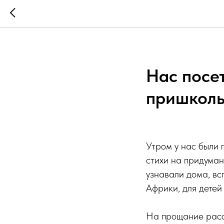
Нас посе
пришколь
Утром у нас были 
стихи на придума
узнавали дома, вс
Африки, для детей
На прощание рассм