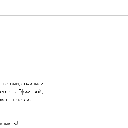
о поэзии, сочинили
ветланы Ефимовой,
экспонатов из
жником!