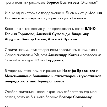
пронзительных рассказов
Бориса Васильева
"Экспонат"
И ещё одна история с продолжением: Дневник отца
Иоанна
Постникова
о первых годах революции в Бежецке.
Конечно же, как всегда у нас представлены поэты
БЛИК
:
Галина Торопова, Алексей Сумелиди, Владимир
Абдулов, Виктор Серов, Алексей Пронин
.
Своими новыми стихотворениями поделились с нами член
Союза писателей РФ, поэт
Александр Коган
и поэтесса из
Санкт-Петербурга
Юлия Гордеева.
.
В марте мы отмечаем дни рождения
Иосифа Бродского и
Максимилиана Волошина и стихотворения участников
очередного этапа Турнира поэтов.
Особое внимание - неоднократному победителю турнира
поэтов, поэту из Вышнего Волочка
Володе Соловьеву.