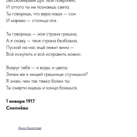
Высокомерьем дух твой помрачён,
И оттого ты не познаешь света.
Ты говоришь, что вера наша — сон
И марево — столица эта.
Ты говоришь — моя страна грешна,
А я скажу — твоя страна безбожна.
Пускай на нас ещё лежит вина —
Всё искупить и всё исправить можно.
Вокруг тебя — и воды, и цветы.
Зачем же к нищей грешнице стучишься?
Я знаю, чем так тяжко болен ты:
Ты смерти ищешь и конца боишься.
1 января 1917
Слепнёво
Анна Ахматова