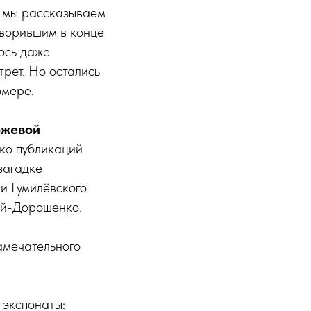
» мы рассказываем
творившим в конце
ось даже
рет. Но остались
омере.
ожевой
ко публикаций
загадке
и Гумилёвского
ой-Дорошенко.
амечательного
 экспонаты: