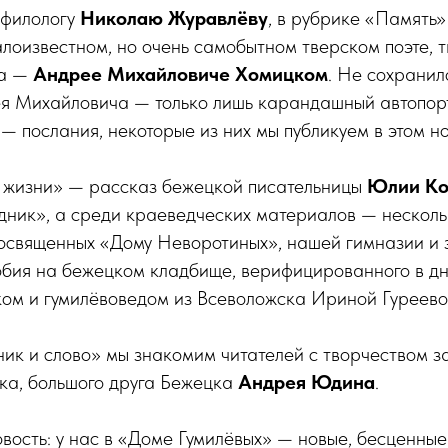
 филологу
Николаю Журавлёву
, в рубрике «Память
алоизвестном, но очень самобытном тверском поэте, 
ка —
Андрее Михайловиче Хомицком
. Не сохранил
я Михайловича — только лишь карандашный автопорт
 — послания, некоторые из них мы публикуем в этом н
 жизни» — рассказ бежецкой писательницы
Юлии К
дник», а среди краеведческих материалов — несколь
освященных «Дому Неворотиных», нашей гимназии и 
обия на бежецком кладбище, верифицированного в дн
ком и гумилёвоведом из Всеволожска Ириной Гуреев
ик и слово» мы знакомим читателей с творчеством з
ка, большого друга Бежецка
Андрея Юдина
.
вость: у нас в «Доме Гумилёвых» — новые, бесценные