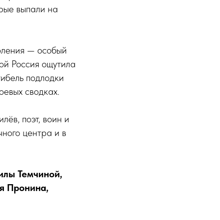
рые выпали на
коления — особый
ой Россия ощутила
гибель подлодки
боевых сводках.
ёв, поэт, воин и
ного центра и в
илы Темчиной,
я Пронина,