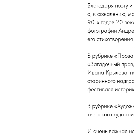
Благодаря поэту и
о, к сожалению, м
90-х годов 20 ве
фотографии Андре
его стихотворения
В рубрике «Проза
«Загадочный праз
Ивана Крылова, п
старинного надгр
фестиваля истори
В рубрике «Художн
тверского художни
И очень важная но