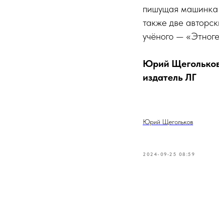
пишущая машинка 
также две авторск
учёного — «Этног
Юрий Щегольков
издатель ЛГ
Юрий Щегольков
2024-09-25 08:59