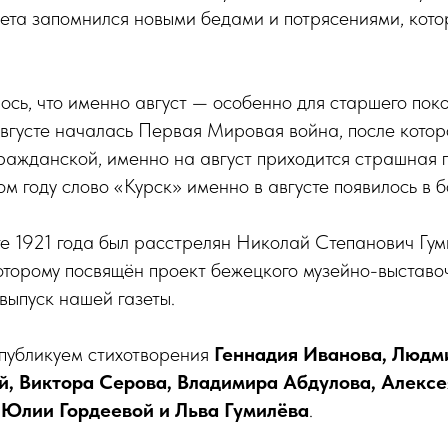
ета запомнился новыми бедами и потрясениями, кото
лось, что именно август — особенно для старшего по
вгусте началась Первая Мировая война, после котор
ражданской, именно на август приходится страшная 
ом году слово «Курск» именно в августе появилось в 
е 1921 года был расстрелян Николай Степанович Гумил
оторому посвящён проект бежецкого музейно-выставоч
выпуск нашей газеты.
 публикуем стихотворения
Геннадия Иванова, Людм
й, Виктора Серова, Владимира Абдулова, Алексе
Юлии Гордеевой и Льва Гумилёва
.